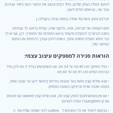
לעיצוב וטפלו בעסק שלכם, ביחד נקדם ונעצב את המוצר הטוב ביותר עבורכם.
מצד שני, גם אתם יכולים לעצב.
יש לכם עיצוב משלכם? אחלה (פחות עבודה בשבילנו..)
מיום הקמתה של חברתנו, אתה, הלקוח שלנו, עמדת בראש. כל עבודתנו
נתונה לגרום לך להתבלט ולעמוד בראש התחרות מול מתחריך. לכן, אם יש לך
כבר מיתוג מוצלח המזוהה איתך, נשמח להכין עבורך כרטיסים עם העיצוב
המיתוגי שלך.
הוראות סגירה למספקים עיצוב עצמי:
• גודל החיתוך הינו 85 ממ על 54 ממ. אנו משתמשים בבליד 3 ממ ולכן גודל
הכרטיס המלא הינו 91 ממ על 60 ממ.
• אנא שילחו קובץ פתוח בעל שכבות נפרדות (למשל רקע על שכבה אחת,
טקסט שכבה שנייה וגרפיקה בשכבה נוספת).
• אם אין באפשרותכם לספק קובץ כזה, אנא שלחו קובץ פוטושוט עם פונטים
עם קו תחתון(שעברו המרה לצורות)
• בבקשה להמיר את כל הפונטים ל outline לפני שאתה שולח את ה