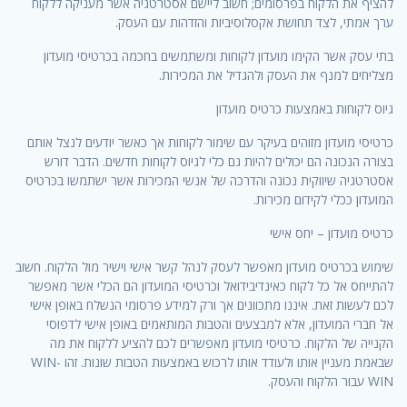
להציף את הלקוח בפרסומים; חשוב ליישם אסטרטגיה אשר מעניקה ללקוח
ערך אמתי, לצד תחושת אקסלוסיביות והזדהות עם העסק.
בתי עסק אשר הקימו מועדון לקוחות ומשתמשים בחכמה בכרטיסי מועדון
מצליחים למנף את העסק ולהגדיל את המכירות.
גיוס לקוחות באמצעות כרטיס מועדון
כרטיסי מועדון מזוהים בעיקר עם שימור לקוחות אך כאשר יודעים לנצל אותם
בצורה הנכונה הם יכולים להיות גם כלי לגיוס לקוחות חדשים. הדבר דורש
אסטרטגיה שיווקית נכונה והדרכה של אנשי המכירות אשר ישתמשו בכרטיס
המועדון ככלי לקידום מכירות.
כרטיס מועדון – יחס אישי
שימוש בכרטיס מועדון מאפשר לעסק לנהל קשר אישי וישיר מול הלקוח. חשוב
להתייחס אל כל לקוח כאינדיבידואל וכרטיסי המועדון הם הכלי אשר מאפשר
לכם לעשות זאת. איננו מתכוונים אך ורק למידע פרסומי הנשלח באופן אישי
אל חברי המועדון, אלא למבצעים והטבות המותאמים באופן אישי לדפוסי
הקנייה של הלקוח. כרטיסי מועדון מאפשרים לכם להציע ללקוח את מה
שבאמת מעניין אותו ולעודד אותו לרכוש באמצעות הטבות שונות. זהו WIN-
WIN עבור הלקוח והעסק.