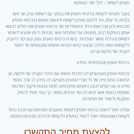
מועדון לקוחות – לכל סוגי העסקים
בעבר מועדוני לקוחות וכרטיסי מועדון זוהי בעיקר עם רשתות ענק; אך היום
בקלות כל עסק יכול להקים מועדון לקוחות ולעשות שימוש בכרטיסי מועדון
מגנטיים ולכן אנו רואים גידול בפופולריות של כרטיסי מועדון ואנו יכולים למצוא
אותם בעסקים רבים, מחנויות ועד מסעדות אשר מבינות כי זהו אמצעי לשימור
לקוחות והגדלת מחזור המכירות. בעזרת כרטיסי מועדון עסק קטן יכול להעניק
ללקוחותיו חוויה גדולה; מבצעי קידום מכירות אישיים המבוססים על דפוסי
הקנייה של הלקוח וצרכיו.
כרטיסי מועדון וטכנולוגיית המידע
כרטיסי מועדון מאפשרים לנו היכרות אישית עם הרגלי הקנייה של הלקוח, אך
התמונה המצרפית של כל חברי המועדון מעניקה לנו מידע רב ערך. בזכות
מידע זה אנו יכולים לבצע ניתוחים מתקדמים. לזהות מגמות ולקבל החלטות
שיווקיות נכונות אשר יביאו לנו עוד מכירות באתר. כך נוכל תמיד להסיק
מסקנות ולשפר את המערכת.
אצלנו תוכל להזמין כרטיסי מועדון לקוחות מעוצבים המגיעים עם תכנת ניהול
לקוחות באמצעותה תוכל לטפל במועדון הלקוחות ולהרכיב מבצעים והטבות.
להצעת מחיר התקשרו